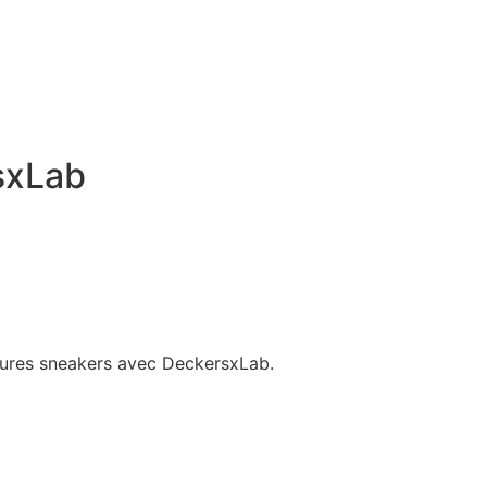
sxLab
sures sneakers avec DeckersxLab.